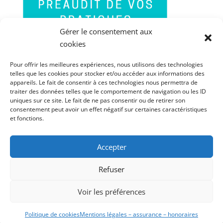
Gérer le consentement aux
cookies
Pour offrir les meilleures expériences, nous utilisons des technologies
telles que les cookies pour stocker et/ou accéder aux informations des
appareils. Le fait de consentir à ces technologies nous permettra de
traiter des données telles que le comportement de navigation ou les ID
uniques sur ce site. Le fait de ne pas consentir ou de retirer son
consentement peut avoir un effet négatif sur certaines caractéristiques
et fonctions.
Accepter
PORTABLE : 06 60 85 41 84
FIXE : 03 67 70 03 90
Refuser
MENTIONS LÉGALES – ASSURANCE –
Voir les préférences
HONORAIRES – RÉCLAMATIONS
POLITIQUE DE CONFIDENTIALITÉ
Politique de cookies
Mentions légales – assurance – honoraires