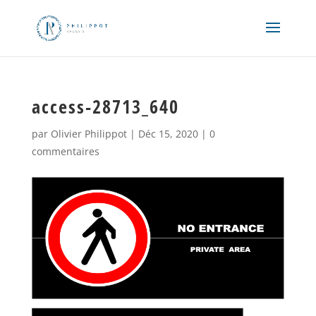
access-28713_640
par
Olivier Philippot
|
Déc 15, 2020
|
0
commentaires