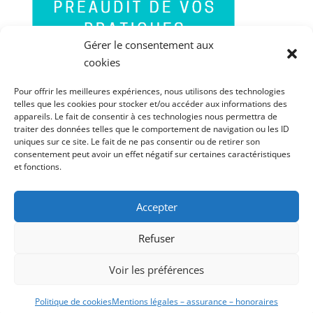
Gérer le consentement aux
cookies
Pour offrir les meilleures expériences, nous utilisons des technologies
telles que les cookies pour stocker et/ou accéder aux informations des
appareils. Le fait de consentir à ces technologies nous permettra de
traiter des données telles que le comportement de navigation ou les ID
uniques sur ce site. Le fait de ne pas consentir ou de retirer son
consentement peut avoir un effet négatif sur certaines caractéristiques
et fonctions.
Accepter
PORTABLE : 06 60 85 41 84
FIXE : 03 67 70 03 90
Refuser
MENTIONS LÉGALES – ASSURANCE –
Voir les préférences
HONORAIRES – RÉCLAMATIONS
POLITIQUE DE CONFIDENTIALITÉ
Politique de cookies
Mentions légales – assurance – honoraires