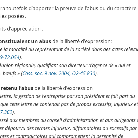
dra toutefois d’apporter la preuve de l’abus ou du caractère
viez posées.
ts d’appréciation :
onstituaient un abus
de la liberté d’expression:
se la moralité du représentant de la société dans des actes releva
09-72.054
).
union régionale, qualifiant son directeur d’agence de « nul et
« bœufs » (
Cass. soc. 9 nov. 2004, O2-45.830
).
 retenu l’abus
de la liberté d’expression
ettre, la gestion de l’entreprise par son président et fait part du
que cette lettre ne contenait pas de propos excessifs, injurieux e
17.362
).
essé aux membres du conseil d’administration et aux dirigeants 
ier dépourvu des termes injurieux, diffamatoires ou excessifs par
entes et contradictoires qui compromettent la pérennité de