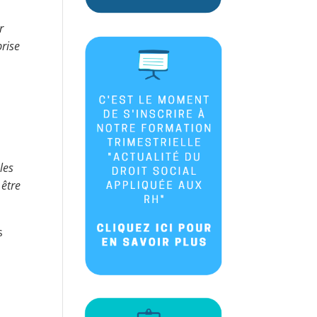
r
prise
les
 être
s