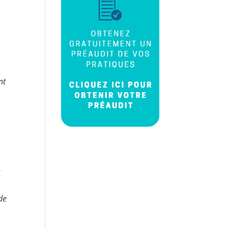
nt
t
de