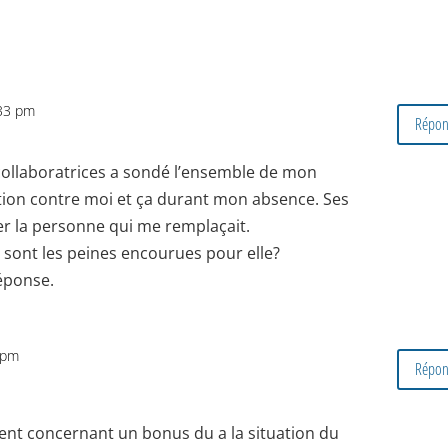
:33 pm
Répon
ollaboratrices a sondé l’ensemble de mon
tion contre moi et ça durant mon absence. Ses
er la personne qui me remplaçait.
els sont les peines encourues pour elle?
éponse.
7 pm
Répon
ment concernant un bonus du a la situation du