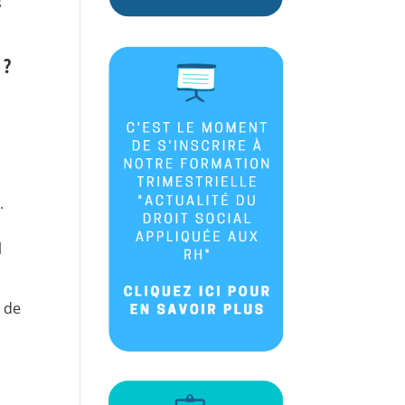
s
n ?
é
.
l
 de