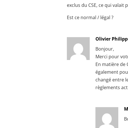
exclus du CSE, ce qui valait
Est ce normal / légal ?
Olivier Philip
Bonjour,
Merci pour vo
En matière de C
également pour
changé entre le 
règlements act
M
B