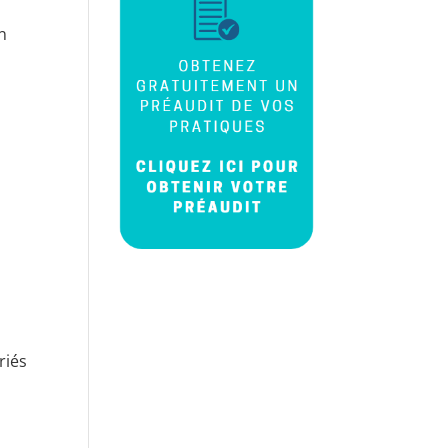
en
riés