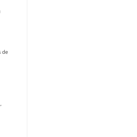
u
s de
,