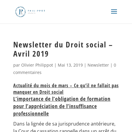
Newsletter du Droit social –
Avril 2019
par
Olivier Philippot
|
Mai 13, 2019
|
Newsletter
|
0
commentaires
Actualité du mois de mars – Ce qu’il ne fallait pas
manquer en Droit social
L’importance de l’obligation de formation
pour l’appréciation de l’insuffisance
professionnelle
Dans la lignée de sa jurisprudence antérieure,
la Cour de cassation rappelle dans un arrêt du