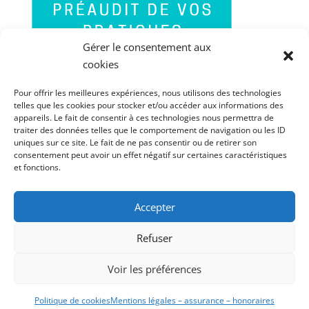
Gérer le consentement aux
cookies
Pour offrir les meilleures expériences, nous utilisons des technologies
telles que les cookies pour stocker et/ou accéder aux informations des
appareils. Le fait de consentir à ces technologies nous permettra de
traiter des données telles que le comportement de navigation ou les ID
uniques sur ce site. Le fait de ne pas consentir ou de retirer son
consentement peut avoir un effet négatif sur certaines caractéristiques
et fonctions.
Accepter
PORTABLE : 06 60 85 41 84
FIXE : 03 67 70 03 90
Refuser
MENTIONS LÉGALES – ASSURANCE –
Voir les préférences
HONORAIRES – RÉCLAMATIONS
POLITIQUE DE CONFIDENTIALITÉ
Politique de cookies
Mentions légales – assurance – honoraires