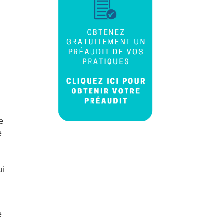
e
e
ui
e