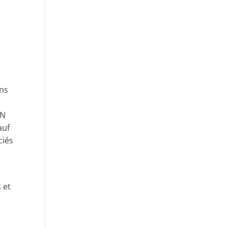
ans
CN
auf
ciés
 et