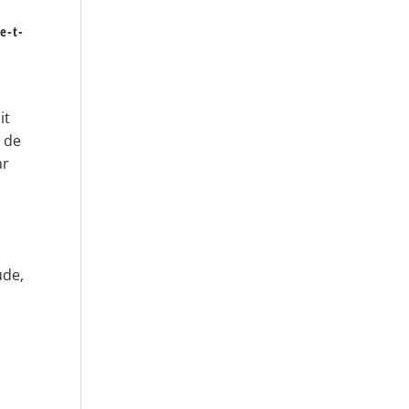
e-t-
it
é de
ar
ude,