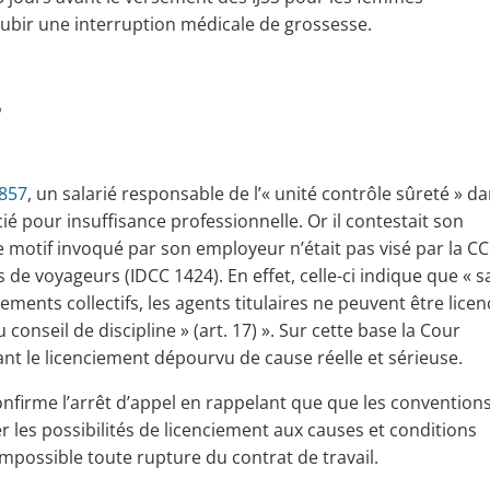
 subir une interruption médicale de grossesse.
?
.857
, un salarié responsable de l’« unité contrôle sûreté » d
é pour insuffisance professionnelle. Or il contestait son
le motif invoqué par son employeur n’était pas visé par la C
de voyageurs (IDCC 1424). En effet, celle-ci indique que « s
nciements collectifs, les agents titulaires ne peuvent être licen
conseil de discipline » (art. 17) ». Sur cette base la Cour
ant le licenciement dépourvu de cause réelle et sérieuse.
onfirme l’arrêt d’appel en rappelant que que les conventions
er les possibilités de licenciement aux causes et conditions
impossible toute rupture du contrat de travail.