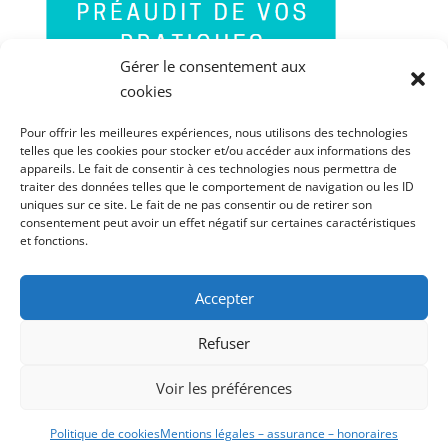
Gérer le consentement aux
cookies
Pour offrir les meilleures expériences, nous utilisons des technologies
telles que les cookies pour stocker et/ou accéder aux informations des
appareils. Le fait de consentir à ces technologies nous permettra de
traiter des données telles que le comportement de navigation ou les ID
uniques sur ce site. Le fait de ne pas consentir ou de retirer son
consentement peut avoir un effet négatif sur certaines caractéristiques
et fonctions.
Accepter
PORTABLE : 06 60 85 41 84
FIXE : 03 67 70 03 90
Refuser
MENTIONS LÉGALES – ASSURANCE –
Voir les préférences
HONORAIRES – RÉCLAMATIONS
POLITIQUE DE CONFIDENTIALITÉ
Politique de cookies
Mentions légales – assurance – honoraires