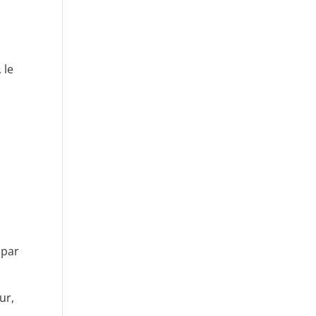
 le
 par
ur,