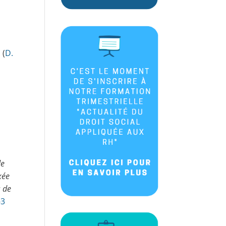
 (
D.
de
xée
s de
-3