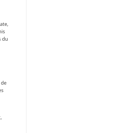
date,
mis
s du
 de
es
,