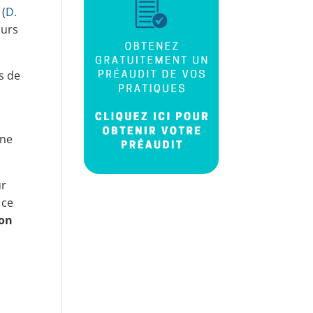
(
D.
ours
ns de
une
ur
 ce
ion