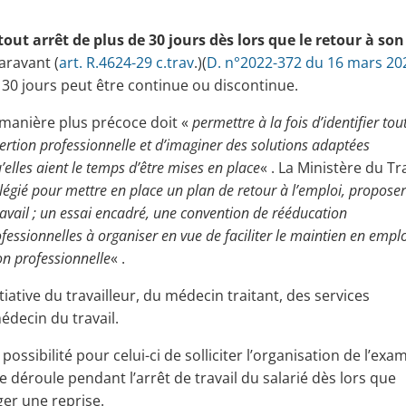
tout arrêt de plus de 30 jours dès lors que le retour à son
aravant (
art. R.4624-29 c.trav
.)(
D. n°2022-372 du 16 mars 20
à 30 jours peut être continue ou discontinue.
e manière plus précoce doit «
permettre à la fois d’identifier tou
sertion professionnelle et d’imaginer des solutions adaptées
elles aient le temps d’être mises en place
« . La Ministère du Tr
vilégié pour mettre en place un plan de retour à l’emploi, propose
vail ; un essai encadré, une convention de rééducation
essionnelles à organiser en vue de faciliter le maintien en emploi
on professionnelle
« .
nitiative du travailleur, du médecin traitant, des services
decin du travail.
 possibilité pour celui-ci de solliciter l’organisation de l’ex
 se déroule pendant l’arrêt de travail du salarié dès lors que
ger une reprise.