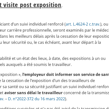
t visite
post exposition
.
ciant d’un suivi individuel renforcé (
art. L.4624-2 c.trav
.), ou
 leur carrière professionnelle, seront examinés par le médec
dans les meilleurs délais après la cessation de leur expositi
 leur sécurité ou, le cas échéant, avant leur départ à la
abilité et un état des lieux, à date, des expositions à un ou
ls auxquels a été soumis le travailleur.
exposition »,
l’employeur doit informer son service de san
e la cessation de l’exposition d’un des travailleurs de
r sa santé ou sa sécurité justifiant un suivi individuel renfor
 et
aviser sans délai le travailleur
concerné de la transmis
av.
–
D. n°2022-372 du 16 mars 2022
).
onditions susvisées et n’a pas été avisé de la transmission 