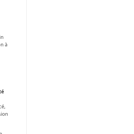
in
on à
té
cé,
sion
de