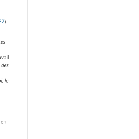
22
).
tes
avail
r des
, le
amen