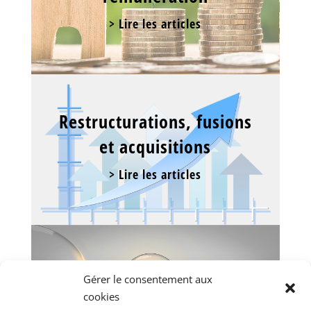
> Lire les articles
Restructurations, fusions
et acquisitions
> Lire les articles
Exemples de cas
Gérer le consentement aux
traités par le cabinet
cookies